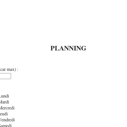
PLANNING
car max) :
undi
ardi
ercredi
eudi
endredi
amedi