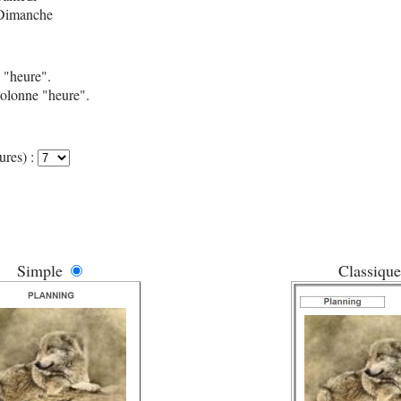
imanche
 "heure".
colonne "heure".
ures) :
Simple
Classique