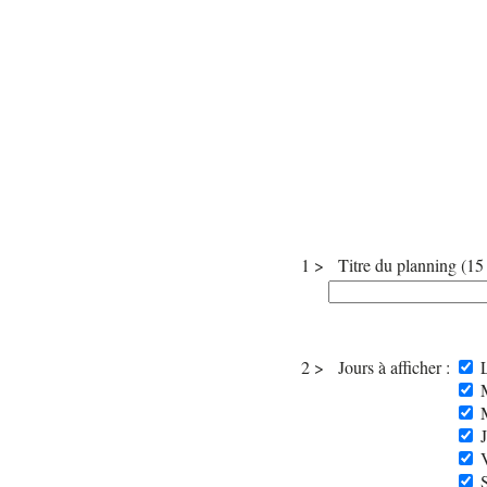
1 >
Titre du planning (15 
2 >
Jours à afficher :
L
M
M
J
V
S